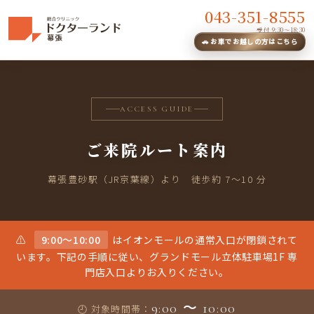
043-351-8555
受付 9:30〜18:30
🚗 お車でお越しの方はこちら
ACCESS GUIDE
ご来院ルート案内
幕張豊砂駅（JR京葉線）より 徒歩約 7〜10 分
⚠️
9:00〜10:00
はイオンモールの通常入口が閉鎖されて
います。下記の手順に従い、グランドモール立体駐車場1F 専
門店入口よりお入りください。
9:00 〜 10:00
🕘 対象時間帯：