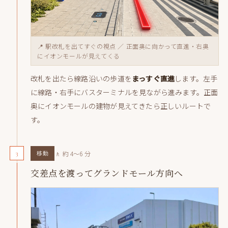
📍 駅改札を出てすぐの視点 ／ 正面奥に向かって直進・右奥
にイオンモールが見えてくる
改札を出たら線路沿いの歩道を
まっすぐ直進
します。左手
に線路・右手にバスターミナルを見ながら進みます。正面
奥にイオンモールの建物が見えてきたら正しいルートで
す。
3
🚶 約 4〜6 分
移動
交差点を渡ってグランドモール方向へ