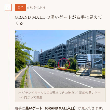
4
🚶 約 7〜10 分
目印
GRAND MALL の黒いゲートが右手に見えて
くる
📍 グランドモール入口が見えてきた地点 ／ 正面の黒いゲー
トへ向かって直進
右手に
黒いゲート（GRAND MALL入口）
が見えてきます。