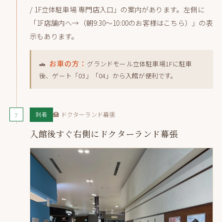
/ 1F立体駐車場 専門店入口」の案内があります。左側に
「1F店舗内へ→（朝9:30〜10:00のお客様はこちら）」の表
示もあります。
お車の方：
🚗
グランドモール立体駐車場1Fに駐車
後、ゲート「03」「04」から入館が便利です。
7
🏥 ドクターランド幕張
到着
入館後すぐ右側にドクターランド幕張