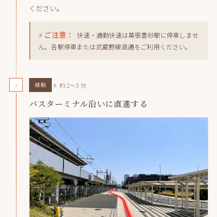
ください。
⚡ ご注意：
快速・通勤快速は幕張豊砂駅に停車しませ
ん。各駅停車または武蔵野線直通をご利用ください。
2
🚶 約 2〜3 分
移動
バスターミナル沿いに直進する