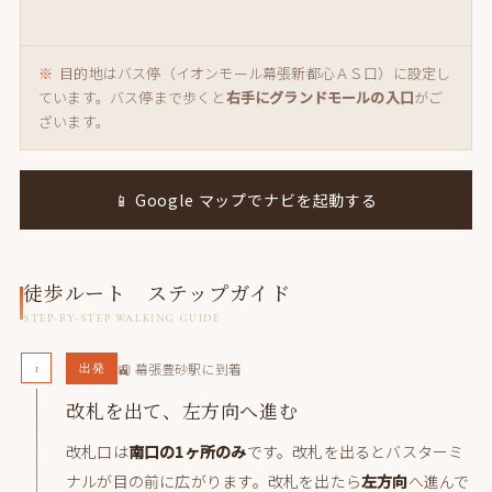
目的地はバス停（イオンモール幕張新都心ＡＳ口）に設定し
ています。バス停まで歩くと
右手にグランドモールの入口
がご
ざいます。
📱 Google マップでナビを起動する
徒歩ルート ステップガイド
STEP-BY-STEP WALKING GUIDE
1
🚉 幕張豊砂駅に到着
出発
改札を出て、左方向へ進む
改札口は
南口の1ヶ所のみ
です。改札を出るとバスターミ
ナルが目の前に広がります。改札を出たら
左方向
へ進んで